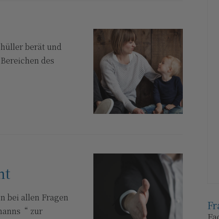
üller berät und
n Bereichen des
ht
n bei allen Fragen
Fr
manns“ zur
Fa