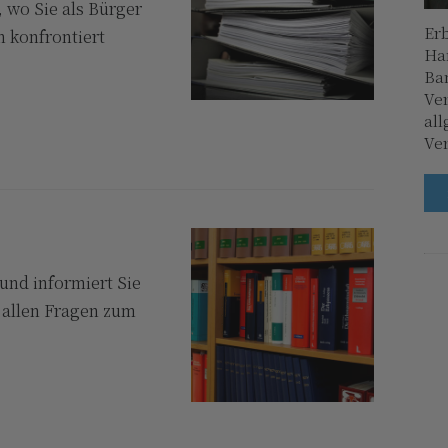
, wo Sie als Bürger
Erb
n konfrontiert
Han
Ba
Ve
all
Ver
und informiert Sie
 allen Fragen zum