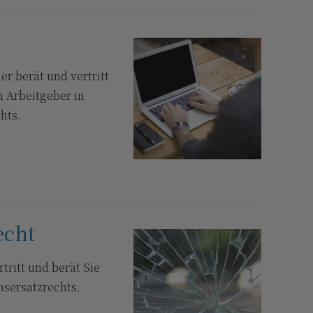
r berät und vertritt
 Arbeitgeber in
hts.
echt
tritt und berät Sie
nsersatzrechts.