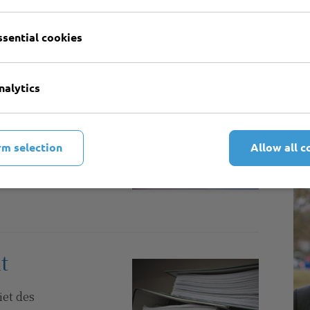
ssential cookies
Je
nalytics
Fa
ellung und
zer
Te
 Verträgen aller
rm selection
Allow all c
t
iet des