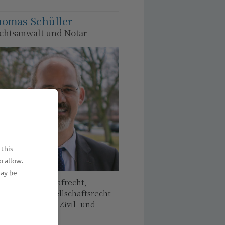
omas Schüller
chtsanwalt und Notar
 this
o allow.
may be
ilienrecht, Strafrecht,
dels- und Gesellschaftsrecht
ie allgemeines Zivil- und
tragsrecht