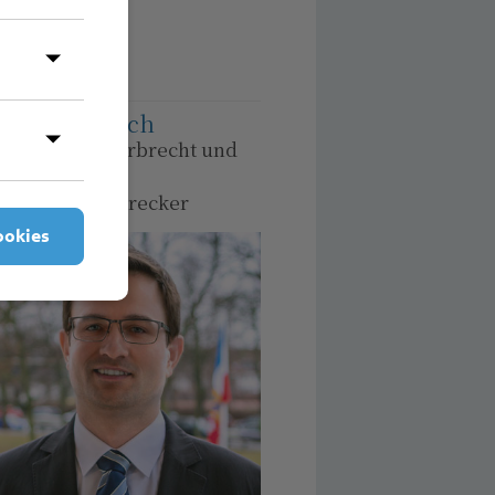
mehr erfahren
ns Hülsebusch
chanwalt für Erbrecht und
tifizierter
stamentsvollstrecker
ookies