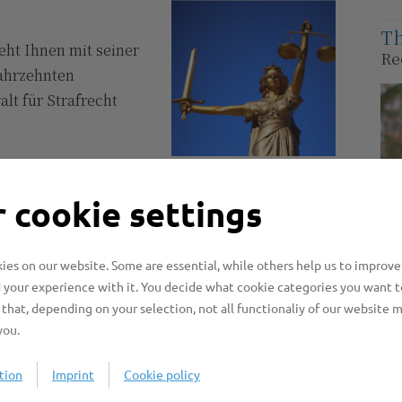
Th
eht Ihnen mit seiner
Re
Jahrzehnten
lt für Strafrecht
 cookie settings
es on our website. Some are essential, while others help us to improve
 your experience with it. You decide what cookie categories you want t
that, depending on your selection, not all functionaliy of our website 
ehrsrechtlichen
Fam
you.
Han
sow
tion
Imprint
Cookie policy
Ver